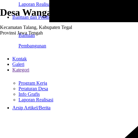
Laporan Realisasi
Desa Wangandawa
Bantuan dan Pembangunan
Kecamatan Talang, Kabupaten Tegal
Provinsi Jawa Tengah
Bantuan
Pembangunan
Kontak
Galeri
Kategori
Program Kerja
Peraturan Desa
Info Grafis
Laporan Realisasi
Arsip Artikel/Berita