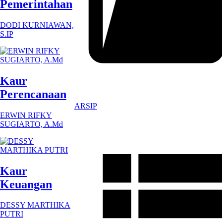
Pemerintahan
DODI KURNIAWAN,
S.IP
Kaur
Perencanaan
ARSIP
ERWIN RIFKY
SUGIARTO, A.Md
Kaur
Keuangan
DESSY MARTHIKA
PUTRI