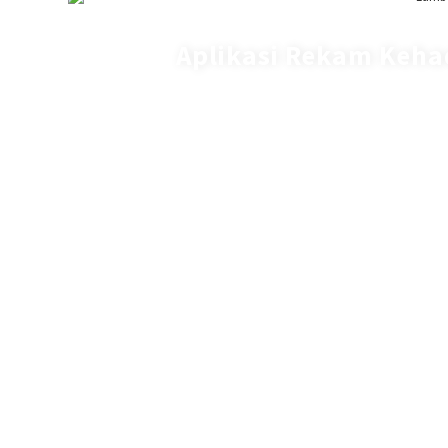
Aplikasi Rekam Keha
IP Address : 
ID Pengu