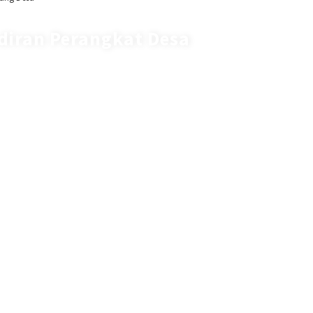
diran Perangkat Desa
216.73.217.50
njung :